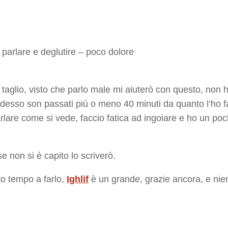
 a parlare e deglutire – poco dolore
l taglio, visto che parlo male mi aiuterò con questo, non h
adesso son passati più o meno 40 minuti da quanto l’ho fa
 parlare come si vede, faccio fatica ad ingoiare e ho un poc
se non si è capito lo scriverò.
to tempo a farlo,
Ighlif
è un grande, grazie ancora, e nient