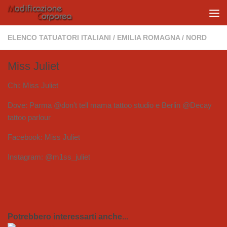
Salta al contenuto
ELENCO TATUATORI ITALIANI
/
EMILIA ROMAGNA
/
NORD
Miss Juliet
Chi: Miss Juliet
Dove: Parma @don’t tell mama tattoo studio e Berlin @Decay
tattoo parlour
Facebook: Miss Juliet
Instagram: @m1ss_juliet
Potrebbero interessarti anche...